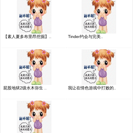
【素人夏多布里昂挖掘】..
Tinder约会与完美..
屁股地狱2级水木弥生 ..
我让在情色游戏中打败的..